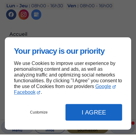
Lun - Jeu :
08h00 - 16h30
Ven :
08h00 - 16h00
Accueil
Nous contacter
Your privacy is our priority
Politique de confidentialité
Plan du site
We use Cookies to improve user experience by
personalising content and ads, as well as
analyzing traffic and optimizing social networks
functionalities. By clicking "I Agree" you consent to
the use of Cookies from our providers
Google
Haut de page
Facebook
.
I AGREE
Customize
Menu
Infos
Soumission