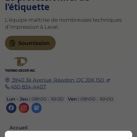
l’étiquette
L’équipe maîtrise de nombreuses techniques
d’impression à Laval.
Soumission
3940 3è Avenue,
Rawdon,
QC
J0K 1S0
450-834-4407
Lun - Jeu :
08h00 - 16h30
Ven :
08h00 - 16h00
Accueil